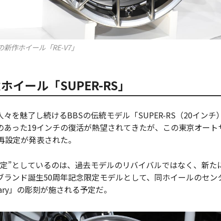
の新作ホイール「RE-V7」
ホイール「SUPER-RS」
々を魅了し続けるBBSの伝統モデル「SUPER-RS（20イン
あった19インチの復活が熱望されてきたが、この東京オートサ
の再設定が発表された。
設定”としているのは、過去モデルのリバイバルではなく、新た
Sブランド誕生50周年記念限定モデルとして、同ホイールのセン
versary」の彫刻が施される予定だ。