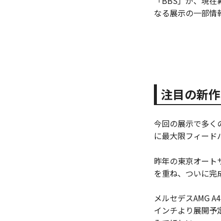
「BBS」が、現在
なる展示の一部情
注目の新作
今回の展示で多く
に最大限フィードバ
昨年の東京オート
を重ね、ついに完
メルセデスAMG A
インチより展開予