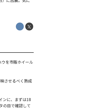
2日）に出展。気に
ハウを市販ホイール
反映させるべく熟成
メインに、まずは18
ナタの目で確認して