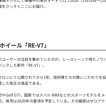
幕張メッセにて開催中の東京オートサロン2020（1月10日〜1
報をさっそくここにお届け。
ホイール「RE-V7」
のユーザーの注目を集めていたのが、レースシーンで得たノウ
ックした新作「RE-V7」。
サロンにて公開されてから1年、技術陣たちの強いこだわりを
成した珠玉の逸品である。
45やGolf GTI、国産ではスバル WRXなどのスポーツモデルを
定。発売は2020年の夏頃を予定している。その細部はぜひア