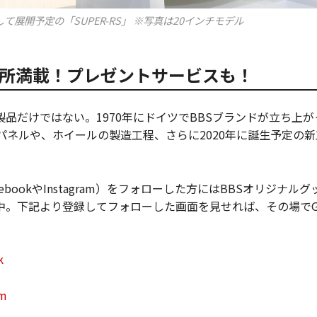
て展開予定の「SUPER-RS」 ※写真は20インチモデル
所満載！プレゼントサービスも！
品だけではない。1970年にドイツでBBSブランドが立ち上
パネルや、ホイールの製造工程、さらに2020年に誕生予定の
cebookやInstagram）をフォローした方にはBBSオリジナ
中。下記より登録してフォローした画面を見せれば、その場でG
k
am