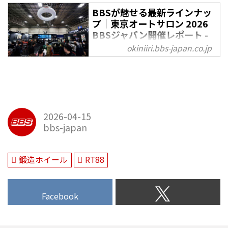
BBSが魅せる最新ラインナッ
プ｜東京オートサロン 2026
BBSジャパン開催レポート -
OKINIIRI
okiniiri.bbs-japan.co.jp
2026年1月9日（金）から11日
（日）まで幕張メッセにて「東京
オートサロン 2026」が開催され
た。BBSジャパンのブースでは、
2026年から掲げる新たなタグラ
2026-04-15
イン「Performance Driven」を軸
bbs-japan
に、新製品を含む最新ラインナッ
プを展示。本記事では、当日の発
表内容と展示ホイールを中心に、
鍛造ホイール
RT88
東京オートサロン 2026に足を運
べなかった方にも、BBSジャパン
の最新情報をお届け！▶▶▶写真
Facebook
で振り返る東京オートサロン
2026・BBSブース展示品一覧