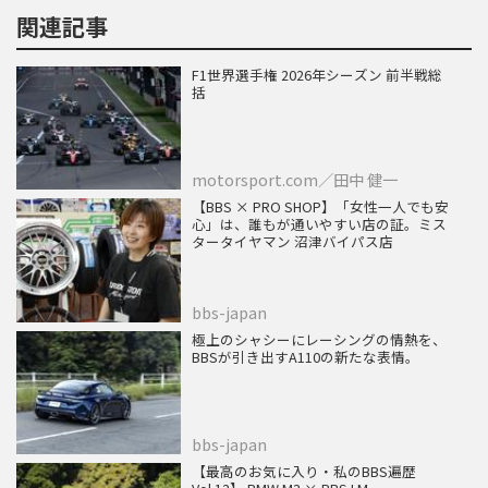
関連記事
F1世界選手権 2026年シーズン 前半戦総
括
motorsport.com／田中 健一
【BBS × PRO SHOP】「女性一人でも安
心」は、誰もが通いやすい店の証。ミス
タータイヤマン 沼津バイパス店
bbs-japan
極上のシャシーにレーシングの情熱を、
BBSが引き出すA110の新たな表情。
bbs-japan
【最高のお気に入り・私のBBS遍歴