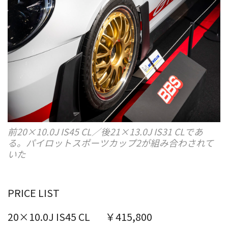
前20×10.0J IS45 CL／後21×13.0J IS31 CLであ
る。パイロットスポーツカップ2が組み合わされて
いた
PRICE LIST
20×10.0J IS45 CL
￥415,800