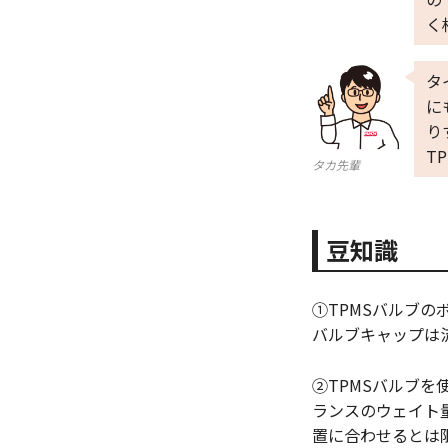
く
タ
に
り
T
タカ先輩
豆知識
①TPMSバルブの
バルブキャップは
②TPMSバルブ
ランスのウェイト
置に合わせるとは