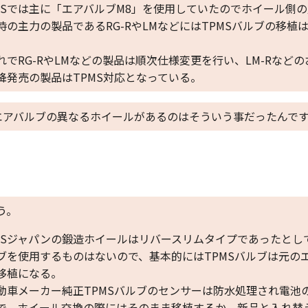
BSでは主に「エアバルブM8」を使用していたのでホイール側
時の主力の製品であるRG-RやLMなどにはTPMSバルブの移植
。
れでRG-RやLMなどの製品は順次仕様変更を行い、LM-Rなどの
降発売の製品はTPMS対応となっている。
エアバルブの異なるホイールがあるのはそういう事だったんで
う。
BSジャパンの鍛造ホイールはリバースリムタイプであったとし
ブを使用するものはないので、基本的にはTPMSバルブは元の
移植になる。
動車メーカー純正TPMSバルブのセンサーは防水処理され電池
で、ホイール交換の際にはそのまま移植するか、新品と入れ替