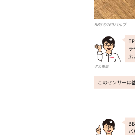
BBSの769バルブ
T
ラ
広
タカ先輩
このセンサーは
B
バ