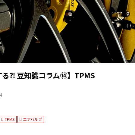
る⁈ 豆知識コラム⑭】TPMS
24
TPMS
エアバルブ