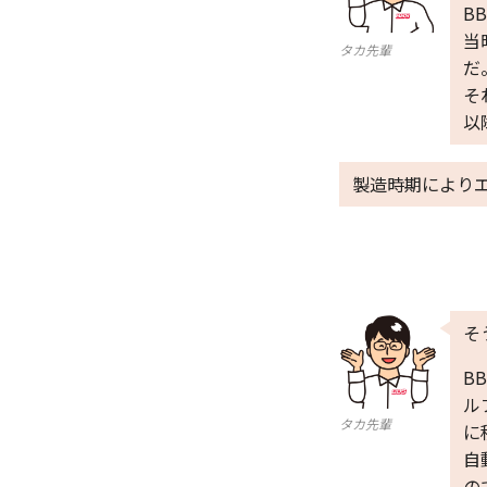
B
当
タカ先輩
だ
そ
以
製造時期により
そ
B
ル
タカ先輩
に
自
の