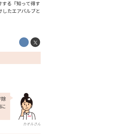
けする『知って得す
けしたエアバルブと
F除
細に
カオルさん