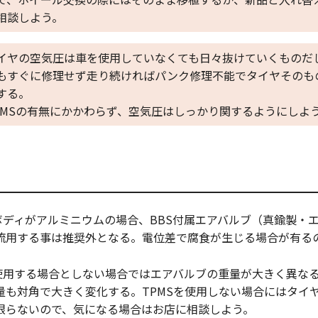
相談しよう。
イヤの空気圧は車を使用していなくても日々抜けていくものだ
もすぐに修理せず走り続ければパンク修理不能でタイヤそのも
する。
PMSの有無にかかわらず、空気圧はしっかり関するようにしよ
ボディがアルミニウムの場合、BBS付属エアバルブ（真鍮製・エ
流用する事は推奨外となる。電位差で腐食が生じる場合が有る
を使用する場合としない場合ではエアバルブの重量が大きく異な
量も対角で大きく変化する。TPMSを使用しない場合にはタイ
限らないので、気になる場合はお店に相談しよう。