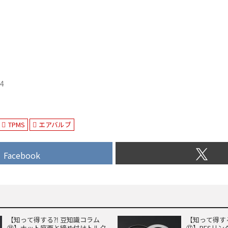
24
TPMS
エアバルブ
Facebook
【知って得する⁈ 豆知識コラム
【知って得す
⑱】ナット座面と締め付けトルク
⑰】PFSリン