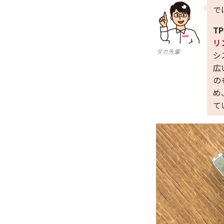
で
TP
リ
タカ先輩
シ
広
の
め
て