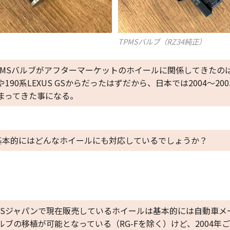
TPMSバルブ（RZ34純正）
PMSバルブがアフターマーケットのホイールに関係してきたのは
や190系LEXUS GSからだったはずだから、日本では2004～2
まってきた事になる。
基本的にはどんなホイールにも対応しているでしょうか？
BSジャパンで現在販売しているホイールは基本的には自動車メー
ルブの移植が可能となっている（RG-Fを除く）けど、2004年