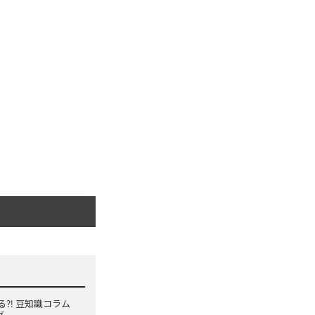
る⁈ 豆知識コラム
グ