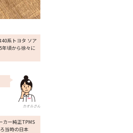
40系トヨタ ソア
005年頃から徐々に
カオルさん
カー純正TPMS
ごろ当時の日本