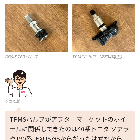
BBSの769バルブ
TPMSバルブ（RZ34純正）
タカ先輩
TPMSバルブがアフターマーケットのホイ
ールに関係してきたのは40系トヨタ ソアラ
や190系LEXUS GSからだったはずだから、