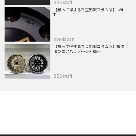
BBS staff
【知って得する⁈ 豆知識コラム⑯】JWL-
T
bbs-japan
【知って得する⁈ 豆知識コラム⑮】補修
用のエアバルブ～番外編～
BBS staff