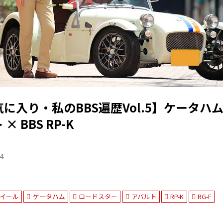
に入り・私のBBS遍歴Vol.5】ケータハム1
 BBS RP-K
04
n
イール
ケータハム
ロードスター
アバルト
RP-K
RG-F