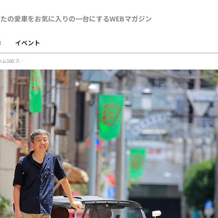
B
イベント
【最高のお気に入り・私のBBS遍歴Vol.5】ケータハム160 スーパースプリント × BBS RP-K