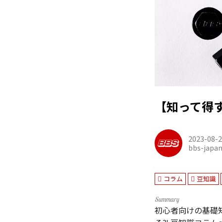
【知って得
2023-08-
bbs-japa
コラム
豆知識
初心者向けの基礎