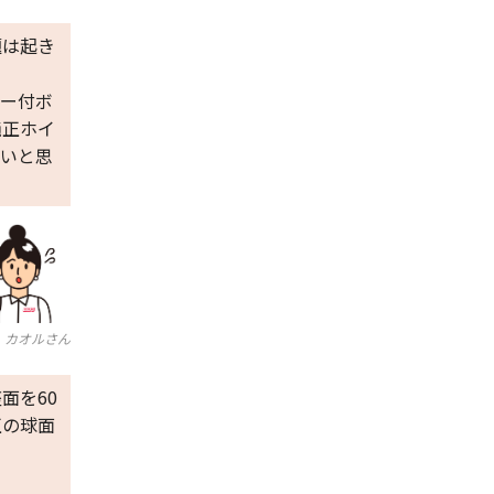
題は起き
ラー付ボ
純正ホイ
たいと思
カオルさん
面を60
正の球面