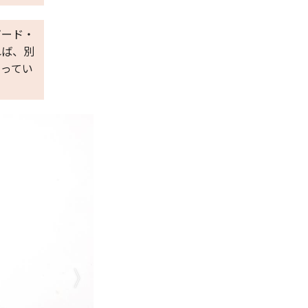
ガード・
れば、別
なってい