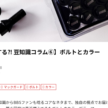
する⁈ 豆知識コラム⑥】ボルトとカラー
28
n
マックガード
ボルト
カラー
知識からBBSファンも唸るコアなネタまで、独自の視点でお届