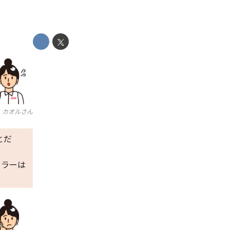
カオルさん
とだ
カラーは