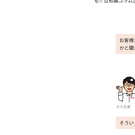
る⁈ 豆知識コラ
お客様
かと聞
タカ先輩
そうい