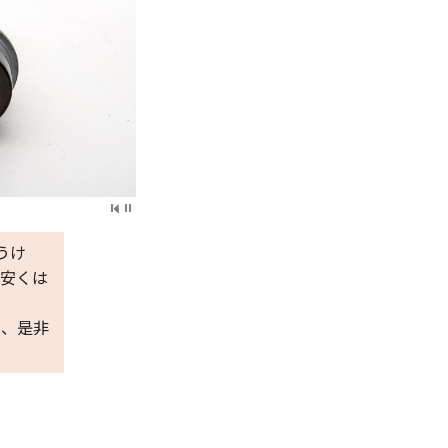
うけ
。安くは
は、是非