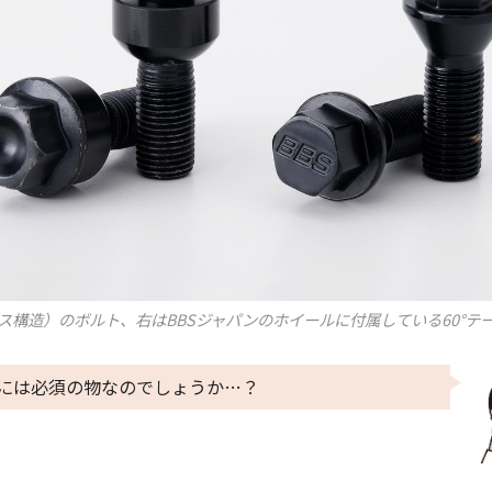
ス構造）のボルト、右はBBSジャパンのホイールに付属している60°テ
には必須の物なのでしょうか…？