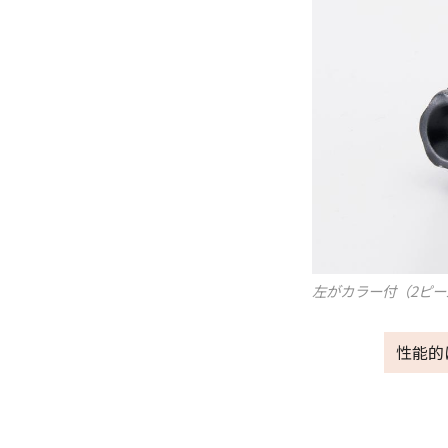
左がカラー付（2ピー
性能的