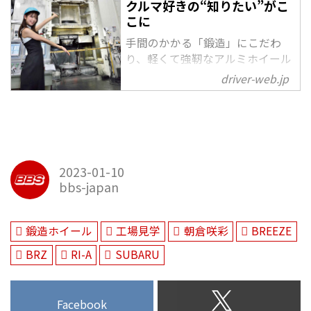
クルマ好きの“知りたい”がこ
こに
手間のかかる「鍛造」にこだわ
り、軽くて強靭なアルミホイール
に挑み続けているBBS。圧倒的技
driver-web.jp
術力が生み出す機能美が、唯一無
二のカッコよさにつながってい
る。文＝湯目由明 写真＝堤 晋一
■鍛造は、美しい2021年シーズン
のスーパーGT・GT300
2023-01-10
bbs-japan
鍛造ホイール
工場見学
朝倉咲彩
BREEZE
BRZ
RI-A
SUBARU
Facebook