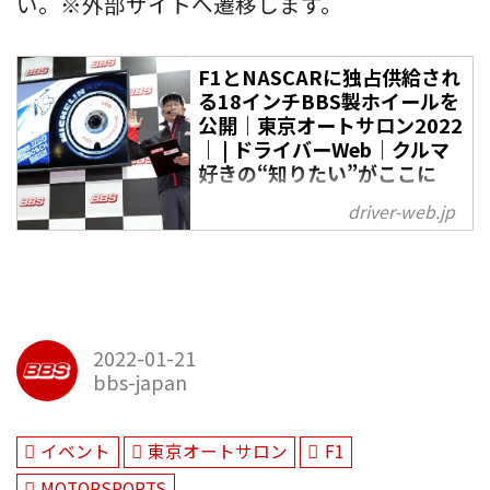
い。※外部サイトへ遷移します。
F1とNASCARに独占供給され
る18インチBBS製ホイールを
公開｜東京オートサロン2022
｜ | ドライバーWeb｜クルマ
好きの“知りたい”がここに
F1用ホイールも市販用もメイドイ
driver-web.jp
ン富山オートサロン2022のBBS
ジャパンブースはモータースポー
ツ一色に染まった。BBSがホイー
ルをワンメイク供給するレース車
両（インタープロトとKYOJO
2022-01-21
CUP）、スーパーGT・GT500の
bbs-japan
ZENT CE
イベント
東京オートサロン
F1
MOTORSPORTS