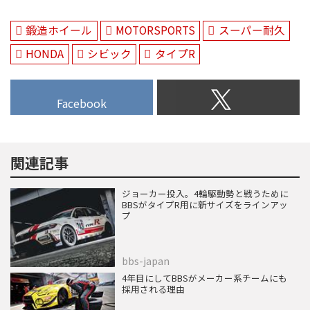
鍛造ホイール
MOTORSPORTS
スーパー耐久
HONDA
シビック
タイプR
Facebook
関連記事
ジョーカー投入。4輪駆動勢と戦うために
BBSがタイプR用に新サイズをラインアッ
プ
bbs-japan
4年目にしてBBSがメーカー系チームにも
採用される理由