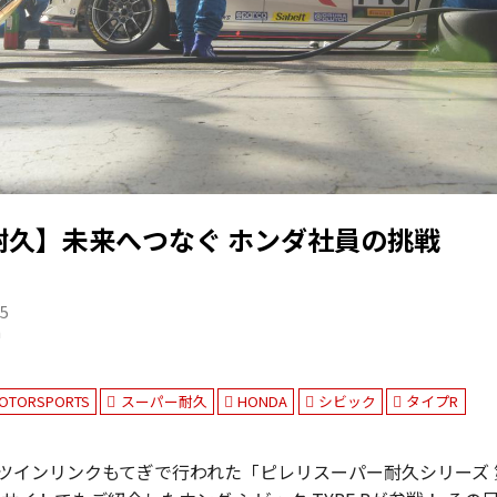
耐久】未来へつなぐ ホンダ社員の挑戦
25
n
OTORSPORTS
スーパー耐久
HONDA
シビック
タイプR
にツインリンクもてぎで行われた「ピレリスーパー耐久シリーズ 第