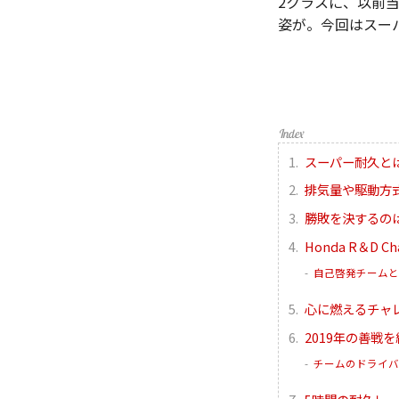
2クラスに、以前当サ
姿が。今回はスー
スーパー耐久と
排気量や駆動方
勝敗を決するの
Honda R＆D C
自己啓発チームと
心に燃えるチャ
2019年の善戦
チームのドライバ