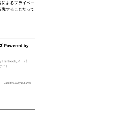
種によるプライベー
参戦することだって
owered by
 Hankook,スーパー
ルサイト
supertaikyu.com