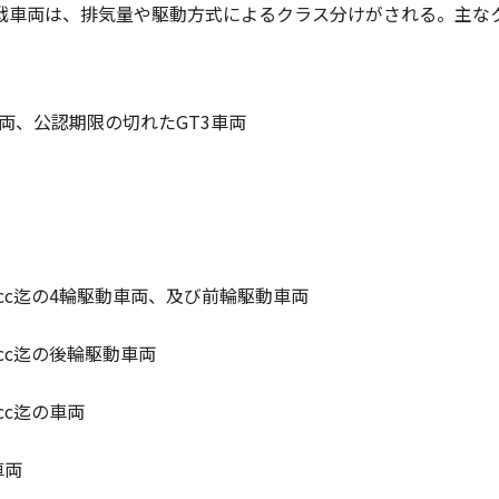
戦車両は、排気量や駆動方式によるクラス分けがされる。主な
公認車両、公認期限の切れたGT3車両
3500cc迄の4輪駆動車両、及び前輪駆動車両
500cc迄の後輪駆動車両
00cc迄の車両
車両