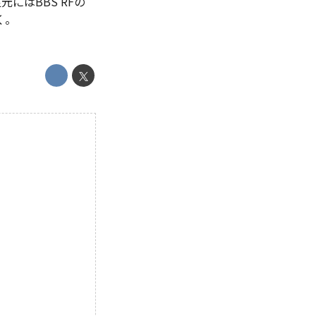
にはBBS RFの
く。