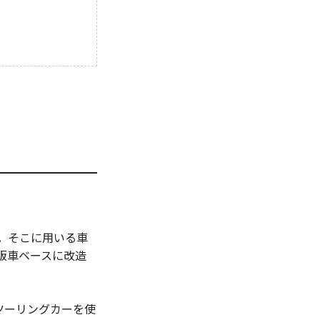
。
ま。そこに用いる車
販車ベースに改造
ツーリングカーを使