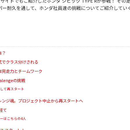
イトでもご紹介したホンダ シビック TYPE Rが参戦！ その足元
パー耐久を通して、ホンダ社員達の挑戦についてご紹介してい
は？
式でクラス分けされる
は完走力とチームワーク
halengeの挑戦
して再スタート
レンジ魂。プロジェクト中止から再スタートへ
を経て
ーはこちらの4人